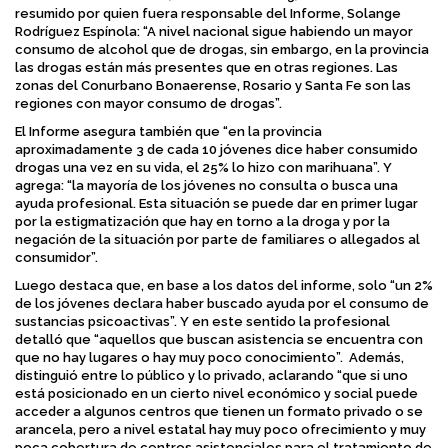
resumido por quien fuera responsable del Informe, Solange
Rodríguez Espínola: “A nivel nacional sigue habiendo un mayor
consumo de alcohol que de drogas, sin embargo, en la provincia
las drogas están más presentes que en otras regiones. Las
zonas del Conurbano Bonaerense, Rosario y Santa Fe son las
regiones con mayor consumo de drogas”.
El Informe asegura también que “en la provincia
aproximadamente 3 de cada 10 jóvenes dice haber consumido
drogas una vez en su vida, el 25% lo hizo con marihuana”. Y
agrega: “la mayoría de los jóvenes no consulta o busca una
ayuda profesional. Esta situación se puede dar en primer lugar
por la estigmatización que hay en torno a la droga y por la
negación de la situación por parte de familiares o allegados al
consumidor”.
Luego destaca que, en base a los datos del informe, solo “un 2%
de los jóvenes declara haber buscado ayuda por el consumo de
sustancias psicoactivas”. Y en este sentido la profesional
detalló que “aquellos que buscan asistencia se encuentra con
que no hay lugares o hay muy poco conocimiento”. Además,
distinguió entre lo público y lo privado, aclarando “que si uno
está posicionado en un cierto nivel económico y social puede
acceder a algunos centros que tienen un formato privado o se
arancela, pero a nivel estatal hay muy poco ofrecimiento y muy
poca cobertura de centros asistenciales para el tratamiento de