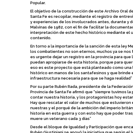
Popular.
El objetivo de la construcción de este Archivo Oral 
Santa Fe es recopilar, mediante el registro de entrevi
y experiencias de los involucrados antes, durante y 
Malvinas de 1982, con el fin de facilitar la documentac
interpretación de este hecho histórico mediante el u
contenido.
En torno a la importancia de la sanción de esta ley
los combatientes no son eternos, muchos ya se nos 
es urgente dejar un registro en la provincia para qu
puedan apropiarse de esta historia, porque para quer
eso es este proyecto que está planteado como una l
histórico en manos de los santafesinos y que brinde 
infraestructura necesaria para que se haga realidad”
Por su parte Rubén Rada, presidente de la Federació
Provincia de Santa Fe afirmó que “siempre tuvimos la
contar nuestra historia, y los protagonistas hoy est
Hay que rescatar el valor de muchos que estuvieron e
nuestras y el porqué de la ambición del imperio britá
historia en esta guerra y con esto hay que poder tra
muere un veterano cada 3 días”
Desde el bloque de Igualdad y Participación que enca
Rubén Giustiniani se apoyó la iniciativa que según el l