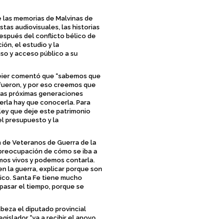
de las memorias de Malvinas de
stas audiovisuales, las historias
después del conflicto bélico de
ión, el estudio y la
so y acceso público a su
 Meier comentó que “sabemos que
fueron, y por eso creemos que
e las próximas generaciones
erla hay que conocerla. Para
ey que deje este patrimonio
el presupuesto y la
n de Veteranos de Guerra de la
 preocupación de cómo se iba a
amos vivos y podemos contarla.
n la guerra, explicar porque son
nico. Santa Fe tiene mucho
spasar el tiempo, porque se
beza el diputado provincial
egislador “va a recibir el apoyo