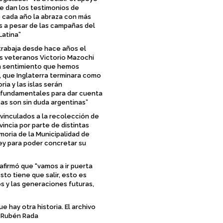
le dan los testimonios de
e cada año la abraza con más
s a pesar de las campañas del
Latina”
 trabaja desde hace años el
os veteranos Victorio Mazochi
n sentimiento que hemos
a, que Inglaterra terminara como
ria y las islas serán
n fundamentales para dar cuenta
as son sin duda argentinas”
s vinculados a la recolección de
incia por parte de distintas
moria de la Municipalidad de
ley para poder concretar su
afirmó que “vamos a ir puerta
to tiene que salir, esto es
os y las generaciones futuras,
ue hay otra historia. El archivo
mó Rubén Rada