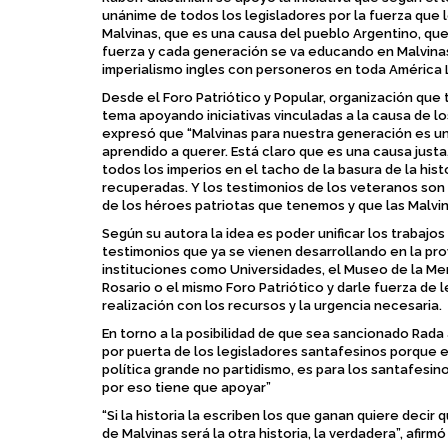
unánime de todos los legisladores por la fuerza que 
Malvinas, que es una causa del pueblo Argentino, qu
fuerza y cada generación se va educando en Malvina
imperialismo ingles con personeros en toda América 
Desde el Foro Patriótico y Popular, organización que
tema apoyando iniciativas vinculadas a la causa de l
expresó que “Malvinas para nuestra generación es u
aprendido a querer. Está claro que es una causa just
todos los imperios en el tacho de la basura de la histo
recuperadas. Y los testimonios de los veteranos so
de los héroes patriotas que tenemos y que las Malvin
Según su autora la idea es poder unificar los trabajo
testimonios que ya se vienen desarrollando en la prov
instituciones como Universidades, el Museo de la Me
Rosario o el mismo Foro Patriótico y darle fuerza de 
realización con los recursos y la urgencia necesaria.
En torno a la posibilidad de que sea sancionado Rada 
por puerta de los legisladores santafesinos porque es
política grande no partidismo, es para los santafesin
por eso tiene que apoyar”
“Si la historia la escriben los que ganan quiere decir q
de Malvinas será la otra historia, la verdadera”, afir