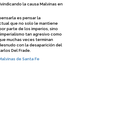
ivindicando la causa Malvinas en
 pensarla es pensar la
ctual que no solo le mantiene
or parte de los imperios, sino
 imperialismo tan agresivo como
 que muchas veces terminan
desnudo con la desaparición del
arlos Del Frade.
Malvinas de Santa Fe