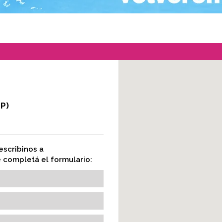
P)
escribinos a
completá el formulario: