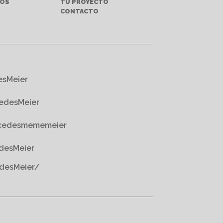
TOS
TU PROYECTO
S
CONTACTO
esMeier
edesMeier
cedesmememeier
desMeier
desMeier/