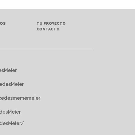
TOS
TU PROYECTO
S
CONTACTO
esMeier
edesMeier
cedesmememeier
desMeier
desMeier/