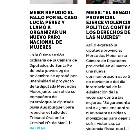
MEIER REPUDIÓ EL
MEIER: “EL SENAD
FALLO POR EL CASO
PROVINCIAL
LUCÍA PÉREZ Y
EJERCE VIOLENCI
LLAMÓ A
POLÍTICA CONTR
ORGANIZAR UN
LOS DERECHOS D
NUEVO PARO
LAS MUJERES”
NACIONAL DE
Así lo expresó la
MUJERES
diputada provincial
En la última sesión
Mercedes Meier en la
ordinaria de la Cámara de
Cámara de Diputados
Diputados de Santa Fe
provincial en el marco 
de este jueves 29 de
una nueva
noviembre se aprobó por
conmemoración este 
unanimidad el proyecto
de noviembre del día
de la diputada Mercedes
internacional de la
Meier, junto con el de su
eliminación de la
compañera de
violencia contra las
interbloque la diputada
mujeres. “Segurament
Silvia Augsburguer, para
este 25 nos encuentre
repudiar el fallo del
nuevamente unidas y
Tribunal Oral en lo
movilizadas para dejar 
Criminal N°1 de Mar […]
+
sufrir violencia. La
Ver Más
violencia física, que […]