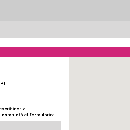
P)
escribinos a
completá el formulario: