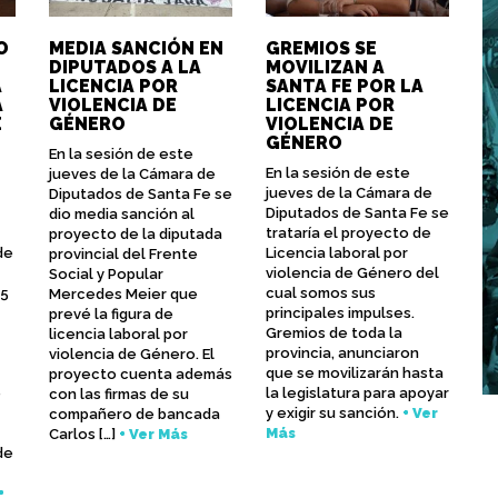
O
MEDIA SANCIÓN EN
GREMIOS SE
DIPUTADOS A LA
MOVILIZAN A
A
LICENCIA POR
SANTA FE POR LA
A
VIOLENCIA DE
LICENCIA POR
E
GÉNERO
VIOLENCIA DE
GÉNERO
En la sesión de este
En la sesión de este
jueves de la Cámara de
jueves de la Cámara de
Diputados de Santa Fe se
Diputados de Santa Fe se
dio media sanción al
trataría el proyecto de
proyecto de la diputada
de
Licencia laboral por
provincial del Frente
violencia de Género del
Social y Popular
25
cual somos sus
Mercedes Meier que
principales impulses.
prevé la figura de
Gremios de toda la
licencia laboral por
provincia, anunciaron
violencia de Género. El
que se movilizarán hasta
proyecto cuenta además
e
la legislatura para apoyar
con las firmas de su
y exigir su sanción.
+ Ver
compañero de bancada
Más
Carlos […]
+ Ver Más
de
+